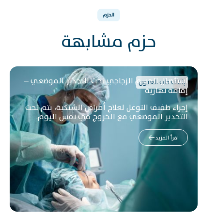
الحزم
حزم مشابهة
استئصال الجسم الزجاجي تحت التخدير الموضعي –
باقات طب العيون
إقامة نهارية
إجراء طفيف التوغل لعلاج أمراض الشبكية، يتم تحت
التخدير الموضعي مع الخروج في نفس اليوم.
اقرأ المزيد