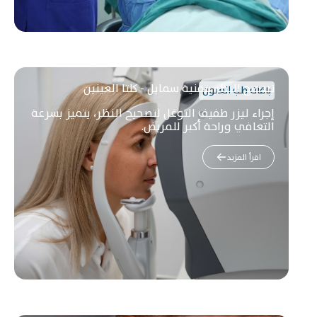
تصحيح النظر بتقنية سمايل - كلتا العينين
باقات طب العيون
إجراء ليزر طفيف التوغل لتصحيح النظر، يتميز بسرعة
التعافي وراحة أكبر للمريض.
اقرأ المزيد