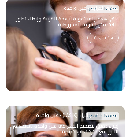
تقوية القرنية - عين واحدة
باقات طب العيون
علاج يهدف إلى تقوية أنسجة القرنية وإبطاء تطور
حالات مثل القرنية المخروطية.
اقرأ المزيد
تصحيح النظر بالليزر (LASIK) - عين واحدة
باقات طب العيون
إجراء دقيق لتصحيح النظر في عين واحدة باستخدام
الليزر، مع فترة تعافٍ قصيرة.