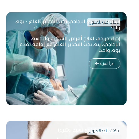
استئصال الجسم الزجاجي تحت التخدير العام - يوم
باقات طب العيون
واحد
إجراء جراحي لعلاج أمراض الشبكية والجسم
الزجاجي، يتم تحت التخدير العام مع إقامة لمدة
يوم واحد.
اقرأ المزيد
زراعة القرنية (مع نسيج متبرع)
باقات طب العيون