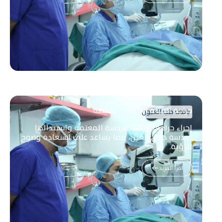
جراحة المياه البيضاء - بسيطة
باقات طب العيون
إجراء جراحي لإزالة العدسة المعتمة واستبدالها
بعدسة داخل العين، مما يساعد على استعادة وضوح
الرؤية.
اقرأ المزيد