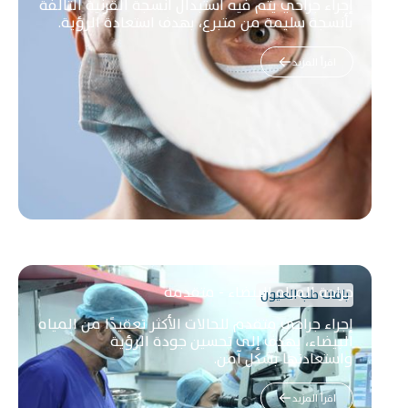
إجراء جراحي يتم فيه استبدال أنسجة القرنية التالفة
بأنسجة سليمة من متبرع، بهدف استعادة الرؤية.
اقرأ المزيد
جراحة المياه البيضاء - متقدمة
باقات طب العيون
إجراء جراحي متقدم للحالات الأكثر تعقيدًا من المياه
البيضاء، يهدف إلى تحسين جودة الرؤية
واستعادتها بشكل آمن.
اقرأ المزيد