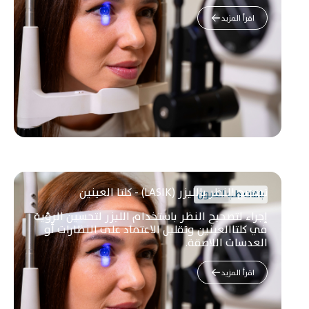
اقرأ المزيد
تصحيح النظر بالليزر (LASIK) - كلتا العينين
باقات طب العيون
إجراء لتصحيح النظر باستخدام الليزر لتحسين الرؤية
في كلتاالعينين وتقليل الاعتماد على النظارات أو
العدسات اللاصقة.
اقرأ المزيد