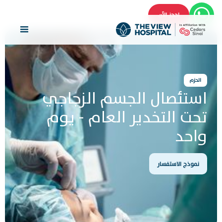
احجز الآن
الحزم
استئصال الجسم الزجاجي
تحت التخدير العام - يوم
واحد
نموذج الاستفسار