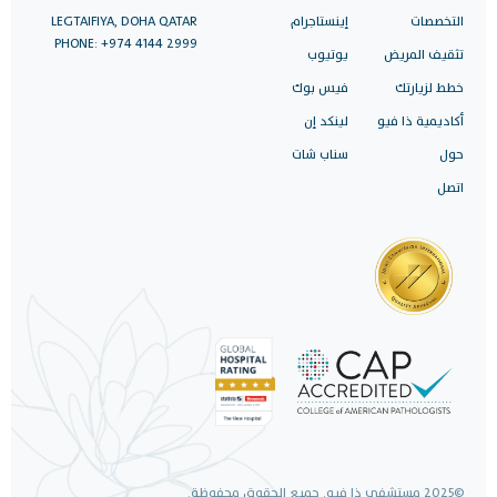
التخصصات
إينستاجرام
LEGTAIFIYA, DOHA QATAR
PHONE: +974 4144 2999
تثقيف المريض
يوتيوب
خطط لزيارتك
فيس بوك
أكاديمية ذا فيو
لينكد إن
حول
سناب شات
اتصل
©2025 مستشفى ذا فيو. جميع الحقوق محفوظة.