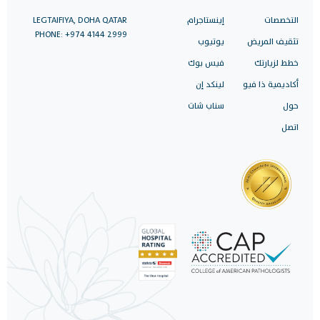
التخصصات
إينستاجرام
LEGTAIFIYA, DOHA QATAR
PHONE: +974 4144 2999
تثقيف المريض
يوتيوب
خطط لزيارتك
فيس بوك
أكاديمية ذا فيو
لينكد إن
حول
سناب شات
اتصل