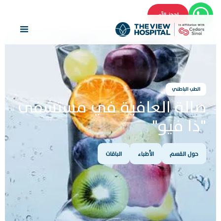
احجز الآن
الطب الباطني
صالة العافية في مستشفى
"ذا فيو"
حول القسم
الأطباء
الباقات