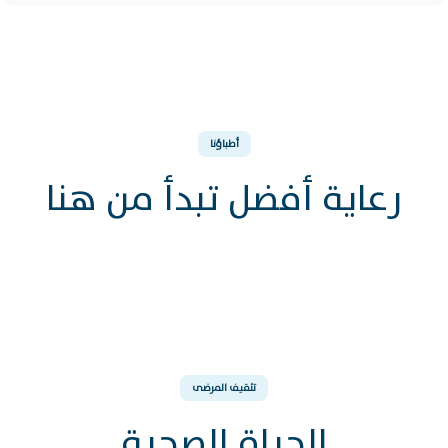
أطباؤنا
رعاية أفضل تبدأ من هنا
د. رجا بن ساسي
اخصائي, العلاج بالأكسجين عالي الضغط
تثقيف المرضى
الحياة الصحية