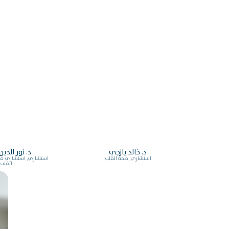
د. خالد يازجي
د. نور الدي
استشاري, صحة القلب
استشاري, استشاري ف
القلب