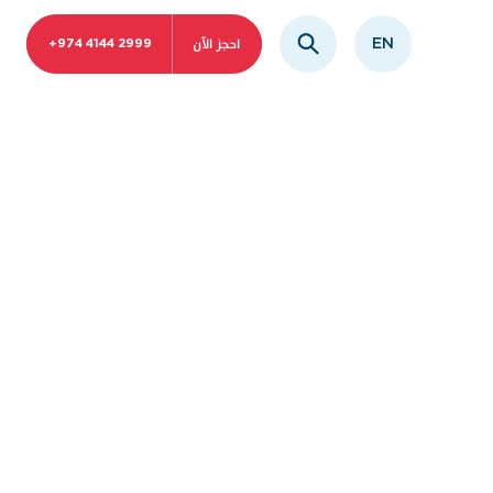
احجز الآن
EN
+974 4144 2999