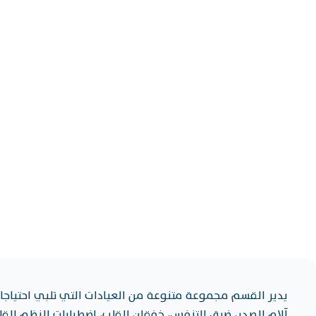
رعاية ال
يدير القسم مجموعة متنوعة من العيادات التي تلبي احتياجا
آلام الصدر، ضيق التنفس، خفقان القلب، اضطرابات النظم القل