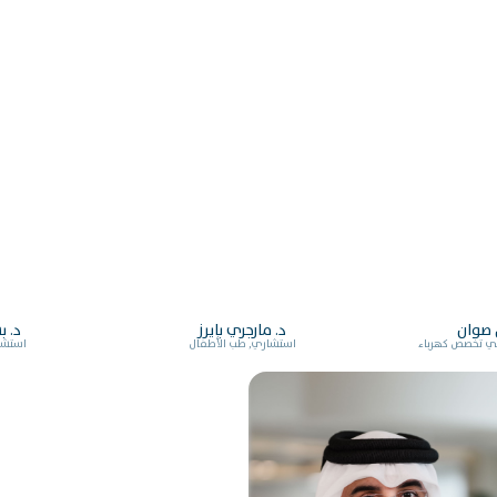
ن صوان
د. مارجري بايرز
د. 
ي تخصص كهرباء
استشاري, طب الأطفال
استشا