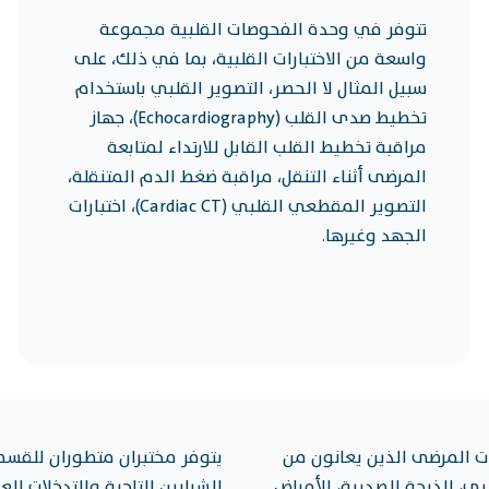
تتوفر في وحدة الفحوصات القلبية مجموعة
واسعة من الاختبارات القلبية، بما في ذلك، على
سبيل المثال لا الحصر، التصوير القلبي باستخدام
تخطيط صدى القلب (Echocardiography)، جهاز
مراقبة تخطيط القلب القابل للارتداء لمتابعة
المرضى أثناء التنقل، مراقبة ضغط الدم المتنقلة،
التصوير المقطعي القلبي (Cardiac CT)، اختبارات
الجهد وغيرها.
خبراء لكل نبضة قلب، من التشخيص حتى 
ت المرضى الذين يعانون من
يتوفر مختبران متطوران للقسطر
بي، الذبحة الصدرية، الأمراض
الشرايين التاجية والتدخلات ال