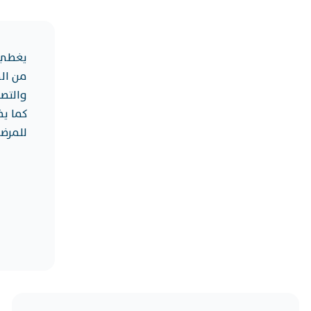
يغطي 
من الخ
والتصو
كما ي
للمرض