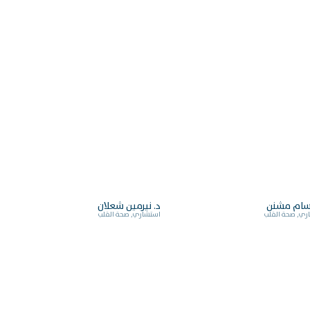
بسام مشنن
د. نيرمين شعلان
ري, صحة القلب
استشاري, صحة القلب