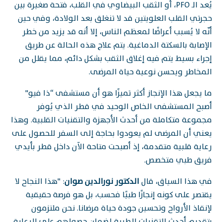
يُعد الـ PFO، أو الثقب البيضاوي في القلب، فتحة صغيرة بين
حجرتي القلب العلويتين قد لا تنغلق بعد الولادة، وفي حين
أنّه لا يُسبب أعراضًا لمعظم الناس، إلا أنه قد يزيد من خطر
الإصابة بالسكتة الدماغية. يتم علاج هذه الحالة عن طريق
إجراء بسيط يتم فيه إغلاق الثقب بشكل دائم، مما يقلل من
المخاطر ويحسن نوعية حياة المرضى.
ما يجعل هذا الإنجاز أكثر تميزًا هو أن مستشفى “ذا فيو"
أصبح المستشفى الخاص الوحيد في قطر الذي يُوفر
مجموعة متكاملة من أحدث الأجهزة والتقنيات القلبية. وهذا
يعني أن المرضى لم يعودوا بحاجة إلى السفر للحصول على
رعاية قلبية متقدمة، إذ أصبحت متاحة الآن داخل قطر بأيدي
فريق طبي متخصص.
في هذا السياق، قال
الدكتور نورالدين صوان
: "هذا النجاح لا
يقتصر على كونه إنجازًا طبيًا فحسب، بل هو فرصة حقيقية
لإنقاذ الأرواح وتحسين جودة حياة مرضانا. نحن ملتزمون
بتقديم أحدث التقنيات الطبية لضمان حصولهم على الرعاية