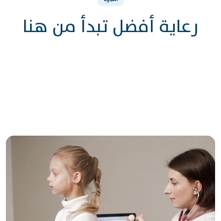
رعاية أفضل تبدأ من هنا
د. نور الدين صوان
د. نور الدين صوان