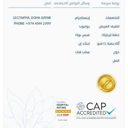
روابط سريعة
وسائل التواصل الاجتماعي
اتصل
التخصصات
إينستاجرام
LEGTAIFIYA, DOHA QATAR
PHONE: +974 4144 2999
تثقيف المريض
يوتيوب
خطط لزيارتك
فيس بوك
أكاديمية ذا فيو
لينكد إن
حول
سناب شات
اتصل