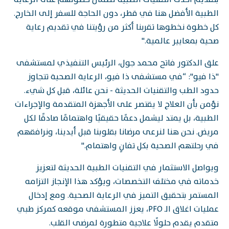
الطبية الأفضل هنا في قطر، دون الحاجة للسفر إلى الخارج.
كل خطوة نخطوها تقربنا أكثر من رؤيتنا في تقديم رعاية
صحية بمعايير عالمية."
علق الدكتور فاتح محمد جول، الرئيس التنفيذي لمستشفى
"ذا فيو": “في مستشفى ذا فيو، الرعاية الصحية تتجاوز
حدود الطب والتقنيات الحديثة - نحن عائلة، قبل كل شيء.
نؤمن بأن العلاج لا يقتصر على الأجهزة المتقدمة والإجراءات
الطبية، بل يمتد ليشمل دعمًا حقيقيًا واهتمامًا صادقًا لكل
مريض. نحن هنا لنرعى مرضانا بقلوبنا قبل أيدينا، ونرافقهم
في رحلتهم الصحية بكل تفانٍ واهتمام."
ويواصل الاستثمار في التقنيات الطبية الحديثة لتعزيز
خدماته في مختلف التخصصات، ويؤكد هذا الإنجاز التزامه
المستمر بتحقيق التميز في الرعاية الصحية. ومع إدخال
عمليات اغلاق الـ PFO، يعزز المستشفى موقعه كمركز طبي
متقدم يقدم حلولًا علاجية متطورة لمرضى القلب.