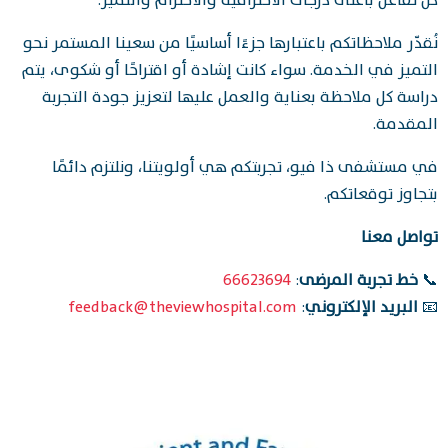
كل تفاعل بأعلى درجات الاحترافية والاحترام والتميز.
نُقدّر ملاحظاتكم باعتبارها جزءًا أساسيًا من سعينا المستمر نحو
التميز في الخدمة. سواء كانت إشادة أو اقتراحًا أو شكوى، يتم
دراسة كل ملاحظة بعناية والعمل عليها لتعزيز جودة التجربة
المقدمة.
في مستشفى ذا فيو، تجربتكم هي أولويتنا، ونلتزم دائمًا
بتجاوز توقعاتكم.
تواصل معنا
📞
خط تجربة المرضى
:
66623694
📧
البريد الإلكتروني
:
feedback@theviewhospital.com