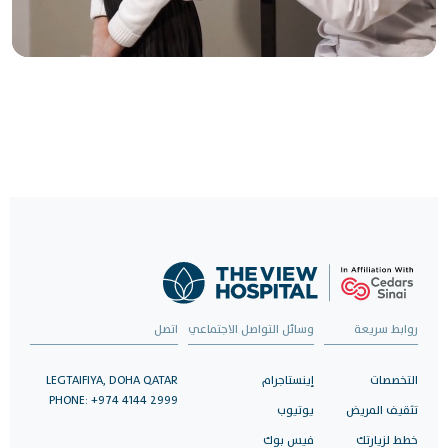
رعاية موثوقة، بنقرة
واحدة
حدد موعدًا لزيارتك الآن واستمتع برعاية صحية استثنائية.
احجز الآن
روابط سريعة
وسائل التواصل الاجتماعي
اتصل
التخصصات
إينستاجرام
LEGTAIFIYA, DOHA QATAR
PHONE: +974 4144 2999
تثقيف المريض
يوتيوب
خطط لزيارتك
فيس بوك