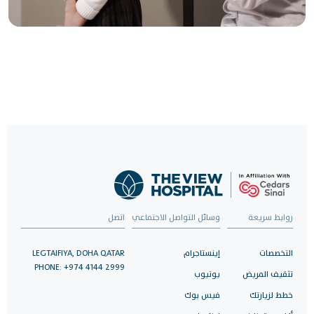
رعاية موثوقة، بنقرة
واحدة
حدد موعدًا لزيارتك الآن واستمتع برعاية صحية استثنائية.
احجز الآن
روابط سريعة
وسائل التواصل الاجتماعي
اتصل
التخصصات
إينستاجرام
LEGTAIFIYA, DOHA QATAR
PHONE: +974 4144 2999
تثقيف المريض
يوتيوب
خطط لزيارتك
فيس بوك