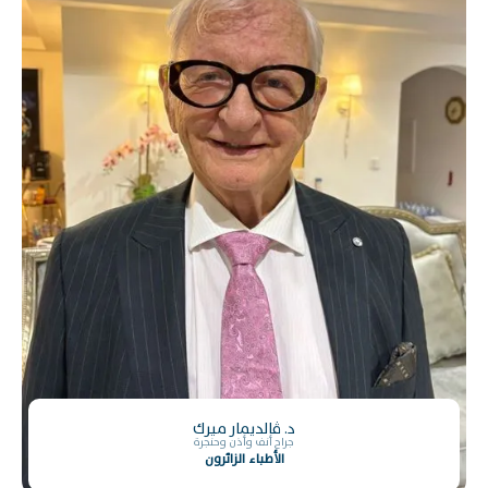
د. ڤالديمار ميرك
جراح أنف وأذن وحنجرة
الأطباء الزائرون