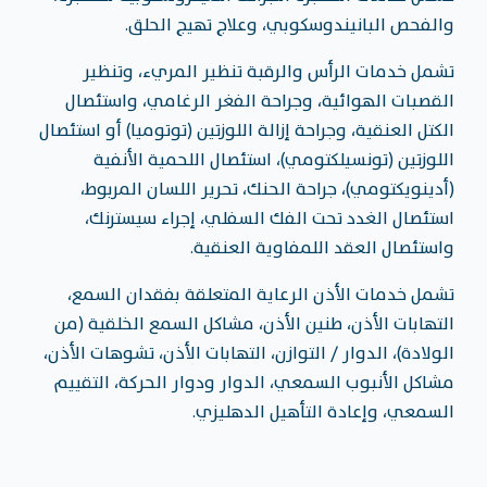
والفحص البانيندوسكوبي، وعلاج تهيج الحلق.
تشمل خدمات الرأس والرقبة تنظير المريء، وتنظير
القصبات الهوائية، وجراحة الفغر الرغامي، واستئصال
الكتل العنقية، وجراحة إزالة اللوزتين (توتوميا) أو استئصال
اللوزتين (تونسيلكتومي)، استئصال اللحمية الأنفية
(أدينويكتومي)، جراحة الحنك، تحرير اللسان المربوط،
استئصال الغدد تحت الفك السفلي، إجراء سيسترنك،
واستئصال العقد اللمفاوية العنقية.
تشمل خدمات الأذن الرعاية المتعلقة بفقدان السمع،
التهابات الأذن، طنين الأذن، مشاكل السمع الخلقية (من
الولادة)، الدوار / التوازن، التهابات الأذن، تشوهات الأذن،
مشاكل الأنبوب السمعي، الدوار ودوار الحركة، التقييم
السمعي، وإعادة التأهيل الدهليزي.