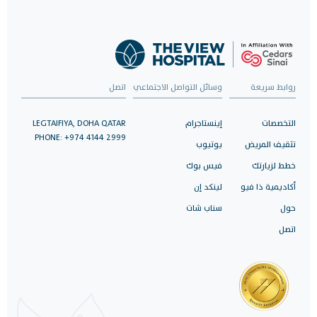
روابط سريعة
وسائل التواصل الاجتماعي
اتصل
التخصصات
إينستاجرام
LEGTAIFIYA, DOHA QATAR
PHONE: +974 4144 2999
تثقيف المريض
يوتيوب
خطط لزيارتك
فيس بوك
أكاديمية ذا فيو
لينكد إن
حول
سناب شات
اتصل