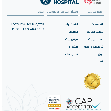
روابط سريعة
وسائل التواصل الاجتماعي
اتصل
التخصصات
إينستاجرام
LEGTAIFIYA, DOHA QATAR
PHONE: +974 4144 2999
تثقيف المريض
يوتيوب
خطط لزيارتك
فيس بوك
أكاديمية ذا فيو
لينكد إن
حول
سناب شات
اتصل