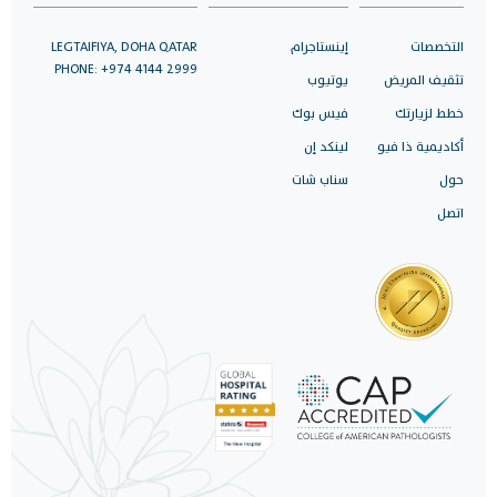
التخصصات
إينستاجرام
LEGTAIFIYA, DOHA QATAR
PHONE: +974 4144 2999
تثقيف المريض
يوتيوب
خطط لزيارتك
فيس بوك
أكاديمية ذا فيو
لينكد إن
حول
سناب شات
اتصل