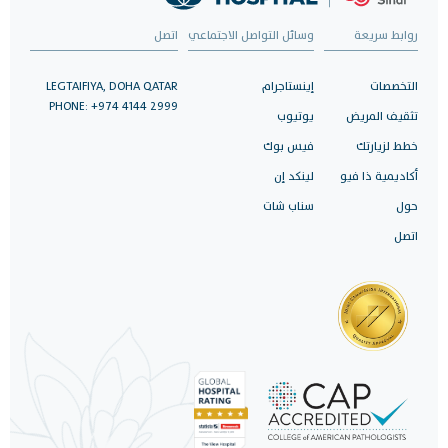
روابط سريعة
وسائل التواصل الاجتماعي
اتصل
التخصصات
إينستاجرام
LEGTAIFIYA, DOHA QATAR
PHONE: +974 4144 2999
تثقيف المريض
يوتيوب
خطط لزيارتك
فيس بوك
أكاديمية ذا فيو
لينكد إن
حول
سناب شات
اتصل