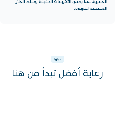
العصبية، مما يضمن التقييمات الدقيقة وخطط العلاج
المخصصة للمرضى.
أطباؤنا
رعاية أفضل تبدأ من هنا
د. روبيرتو بنييرو
د. هورمان رمضان
استشاري, طب الأعصاب
استشاري, طب الأعصاب