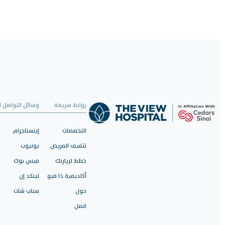
روابط سريعة
وسائل التواصل ا
التخصصات
إينستاجرام
تثقيف المريض
يوتيوب
خطط لزيارتك
فيس بوك
أكاديمية ذا فيو
لينكد إن
حول
سناب شات
اتصل