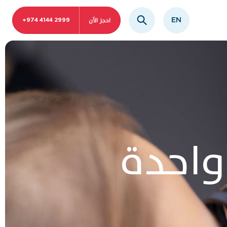
احجز الآن
EN
+974 4144 2999
 واحدة