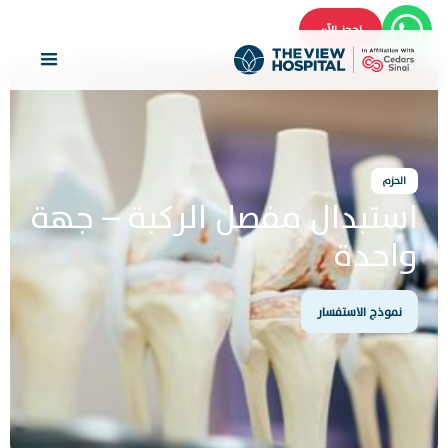
احجز الآن
الحزم
استبدال مفصل الركبة – جهة
واحدة
نموذج الاستفسار