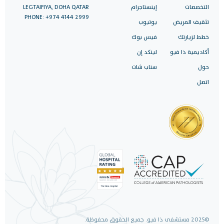
التخصصات
إينستاجرام
LEGTAIFIYA, DOHA QATAR
PHONE: +974 4144 2999
تثقيف المريض
يوتيوب
خطط لزيارتك
فيس بوك
أكاديمية ذا فيو
لينكد إن
حول
سناب شات
اتصل
©2025 مستشفى ذا فيو. جميع الحقوق محفوظة.