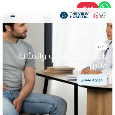
احجز الآن
الحزم
باقة فحص الكلى والمثانة
والبروستاتا
نموذج الاستفسار