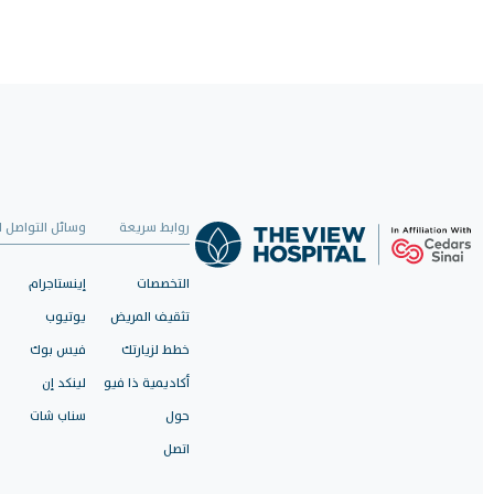
حدد موعدًا لزيارتك الآن واستمتع برعاية صحية استثنائية.
احجز الآن
روابط سريعة
وسائل التواصل ا
التخصصات
إينستاجرام
تثقيف المريض
يوتيوب
خطط لزيارتك
فيس بوك
أكاديمية ذا فيو
لينكد إن
حول
سناب شات
اتصل