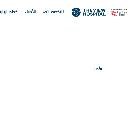
التخصصات
الأطباء
خطط لزيار
الأخبار
مستشفى "ذا 
مع فودافون ق
الرعاية الصحي