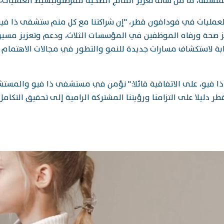
المنسقة، ما من شأنه تعزيز النتائج الصحية للمرضىوتبسيط العمليا
 للعمليات في فودافون قطر، "إن شراكتنا مع كل منم ستشفى ذا 
زيز صحة ورفاه الموظفين في المؤسسات الثلاث، ودعم وتعزيز مسي
بة لاستكشاف مسارات جديدة للنمو والتطور في مجالات الاهتمام الم
ذا فيو، على الاتفاقية قائلا:" نؤمن في مستشفى ذا فيو والمست
يلا على التزامنا ورؤيتنا المشتركة الرامية إلى تحقيق التكامل ال