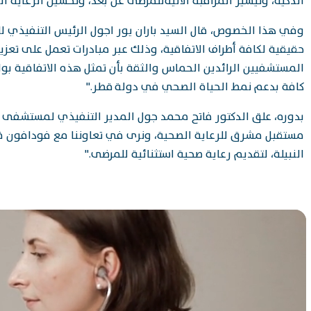
الذكية، وتيسير المراقبة الآنيةللمرضى عن بعد، وتحسين الرعاية 
وفي هذا الخصوص، قال السيد باران يور اجول الرئيس التنفيذي
حقيقية لكافة أطراف الاتفاقية، وذلك عبر مبادرات تعمل على تع
المستشفيين الرائدين الحماس والثقة بأن تمثل هذه الاتفاقية بوا
كافة بدعم نمط الحياة الصحي في دولة قطر."
بدوره، علق الدكتور فاتح محمد جول المدير التنفيذي لمستشفى 
مستقبل مشرق للرعاية الصحية، ونرى في تعاوننا مع فودافون قطر دل
النبيلة، لتقديم رعاية صحية استثنائية للمرضى."