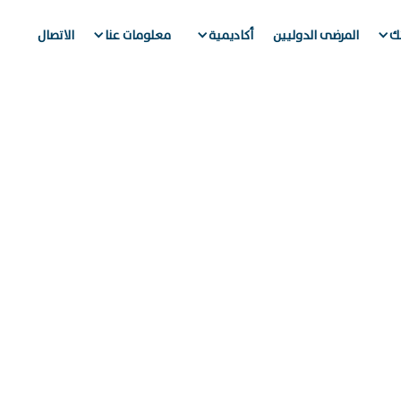
تك
المرضى الدوليين
أكاديمية
معلومات عنا
الاتصال
فيو" يوقع مذكر
طر لتعزيز الابت
ة