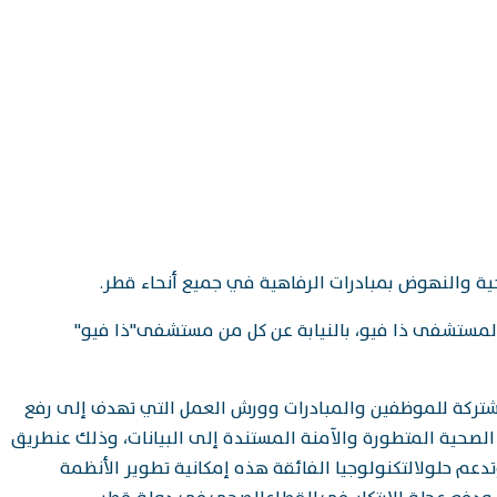
ة والنهوض بمبادرات الرفاهية في جميع أنحاء قطر.
 لمستشفى ذا فيو، بالنيابة عن كل من مستشفى"ذا فيو"
مشتركة للموظفين والمبادرات وورش العمل التي تهدف إلى رفع
لصحية المتطورة والآمنة المستندة إلى البيانات، وذلك عنطريق
س 5G،وحلول إنترنت الأشياء (IoT)، وتقنيات الحوسبة السحابية، وتدعم حلولالتكنولوجيا الفائقة هذه إمكانية تطوير الأنظمة