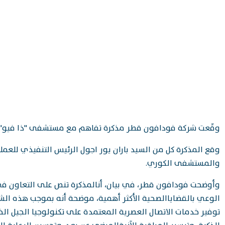
وقّعت شركة فودافون قطر مذكرة تفاهم مع مستشفى "ذا فيو" والم
وقع المذكرة كل من السيد باران يور اجول الرئيس التنفيذي للع
والمستشفى الكوري.
وأوضحت فودافون قطر، في بيان، أنالمذكرة تنص على التعاون في
الوعي بالقضاياالصحية الأكثر أهمية، موضحة أنه بموجب هذه الش