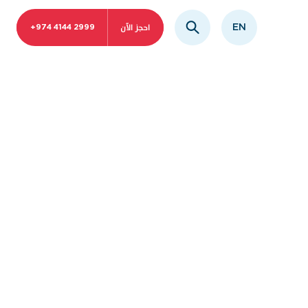
احجز الآن
EN
+974 4144 2999
ة تفاهم
كار في مجال