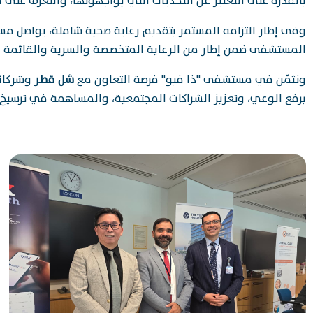
بالقدرة على التعبير عن التحديات التي يواجهونها، والتعرّف على
وفي إطار التزامه المستمر بتقديم رعاية صحية شاملة، يواصل مست
المستشفى ضمن إطار من الرعاية المتخصصة والسرية والقائمة عل
ونثمّن في مستشفى "ذا فيو" فرصة التعاون مع
شل قطر
وشركائن
برفع الوعي، وتعزيز الشراكات المجتمعية، والمساهمة في ترسيخ ث