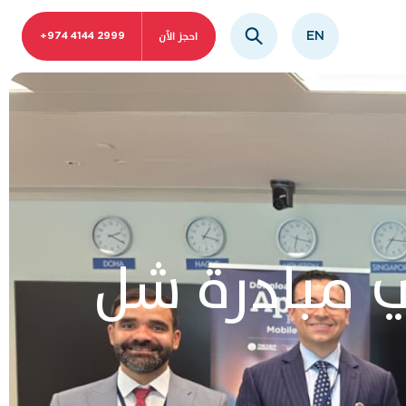
احجز الآن
EN
+974 4144 2999
 مبادرة شل