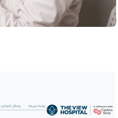
رعاية موثوقة، بنقرة
واحدة
حدد موعدًا لزيارتك الآن واستمتع برعاية صحية استثنائية.
احجز الآن
روابط سريعة
وسائل التواصل ا