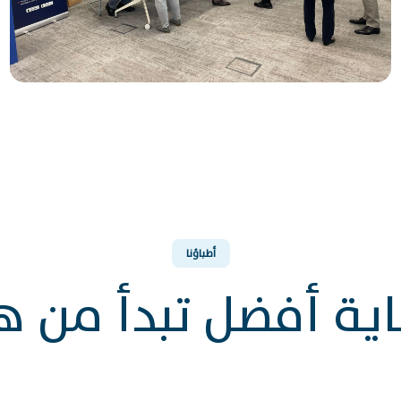
أطباؤنا
ية أفضل تبدأ من ه