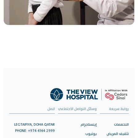
رعاية موثوقة، بنقرة
واحدة
حدد موعدًا لزيارتك الآن واستمتع برعاية صحية استثنائية.
احجز الآن
روابط سريعة
وسائل التواصل الاجتماعي
اتصل
التخصصات
إينستاجرام
LEGTAIFIYA, DOHA QATAR
PHONE: +974 4144 2999
تثقيف المريض
يوتيوب