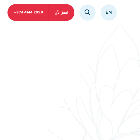
احجز الآن
EN
+974 4144 2999