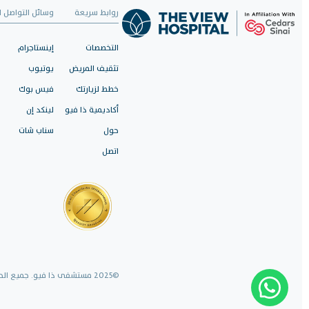
روابط سريعة
وسائل التواصل ا
التخصصات
إينستاجرام
تثقيف المريض
يوتيوب
خطط لزيارتك
فيس بوك
أكاديمية ذا فيو
لينكد إن
حول
سناب شات
اتصل
©2025 مستشفى ذا فيو. جميع الحقوق محفوظة.